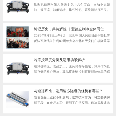
压缩机故障问题大多源于以下几个方面：回油不良缺
油、液压缩、缺氟运转、排气过热、系统清洁度不良。
据统计，这些问题引发的故障占总故障率的 90%以上，
常见的故障原因说明如下。一、压缩机回油不良（缺
油）引发...
铭记历史，共铸辉煌 ▏盟德立制冷全体同仁集中观看抗战胜利80周年阅兵
2025年9月3日上午9点，纪念中 国人民抗日战争暨世界
反法西斯战争胜利80周年大会在北京天安门广场隆重举
行。湖南盟德立制冷设备有限公司全体员工齐聚会议
室，共同观看了这场气势恢宏、意义深远的阅兵盛典，
接受了...
冷库按温度分类及适用场景解析
在冷链物流、食品加工、医药储存等领域，冷库作为低
温存储的核心设施，其温度准确控制直接影响物品的保
鲜质量与存储周期。根据库内设计温度的不同，冷库可
划分为四大类，每类都有其特定的温度区间和适用场
景。 ...
与速冻库比，选用速冻隧道的优势有哪些？
随着食品工业的不断发展，速冻技术作为一种重要的保
鲜手段，在食品加工中得到了广泛应用。速冻库和速冻
隧道是两种常见的速冻方式，但在食品厂的实际应用
中，速冻隧道比速冻库更具优势。本文将重点介绍食品