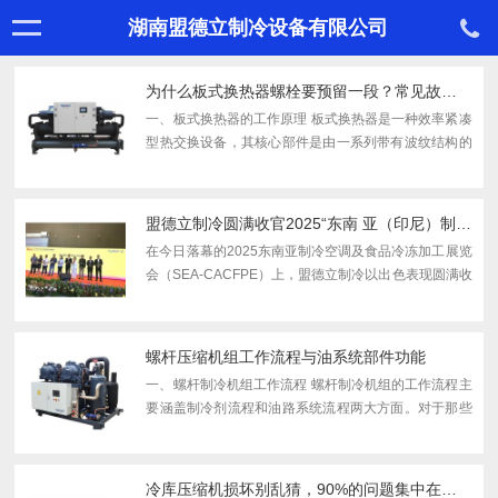
湖南盟德立制冷设备有限公司
为什么板式换热器螺栓要预留一段？常见故障有哪些？
一、板式换热器的工作原理 板式换热器是一种效率紧凑
型热交换设备，其核心部件是由一系列带有波纹结构的
金属板片组成的传热单元。工作时，冷、热两种流体分
别在相邻但互不混合的通道中流动，通过金属板片进行
热量...
盟德立制冷圆满收官2025“东南 亚（印尼）制冷展”
在今日落幕的2025东南亚制冷空调及食品冷冻加工展览
会（SEA-CACFPE）上，盟德立制冷以出色表现圆满收
官。本次展会正值东南亚制冷市场快速增长期，区域内
冷链基础设施建设和食品加工行业升级对制冷设备需求
旺盛时...
螺杆压缩机组工作流程与油系统部件功能
一、螺杆制冷机组工作流程 螺杆制冷机组的工作流程主
要涵盖制冷剂流程和油路系统流程两大方面。对于那些
熟悉螺杆机组的技术人员而言，都清楚螺杆制冷机组在
运行过程中，故障常常出现在油路系统。因此，我们将
重点...
冷库压缩机损坏别乱猜，90%的问题集中在这些方面