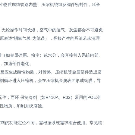
性物质腐蚀管路内壁、压缩机绕组及阀件密封件，延长
，无论操作时间长短，空气中的湿气、灰尘都会不可避免
原表述“铜氧气膜”为笔误），焊接产生的焊渣若未清理
质（如金属碎屑、粉尘）或水分，会直接带入系统内部。
，加速部件老化。
解反应生成酸性物质，对管路、压缩机等金属部件造成腐
剂循环进入压缩机，会在压缩机金属表面形成铜膜，导
；而环 保制冷剂（如R410A、R32）常用的POE冷
性物质，加剧系统腐蚀。
料的功能定位不同，需根据系统需求组合使用。常见核