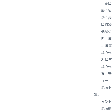
主要吸附
酸性物质
活性炭
吸附冷冻
低温运行
四、液管
1. 液管
核心作用
2. 吸气
核心作用
五、安装
（一）安
流向要求
塞。
方位要求
流向朝下