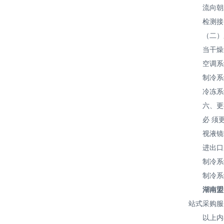
流向朝上
检测接口
（二）压
当干燥过
空调系统：
制冷系统（
冷冻系统（
六、更换
必 须更
视液镜指
进出口压
制冷系统
制冷系
湖南盟
站式采购服
以上内容