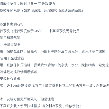
酸性物质，同时具备一 定吸湿能力
较多的系统（如老旧系统、压缩机轻微烧毁后的系统）
油析出的石蜡
系统（运行温度低于-35℃），中高温系统无需使用
用和吸气管
用干燥过滤器
：保护截止阀、膨胀阀、毛细管等阀件及节流元件，避免堵塞与腐蚀，
管用干燥过滤器
：直接保护压缩机，拦截吸气管路中的杂质、水分、酸性物质，避免这
规范与视液镜指示解读
装核心要求
：必 须保证制冷剂流向与干燥过滤器标签上的箭头方向一致，严禁反向
：安装方位无严格限制，但需注意：
垂直安装：便于快速排放/清空制冷系统，维修便捷；