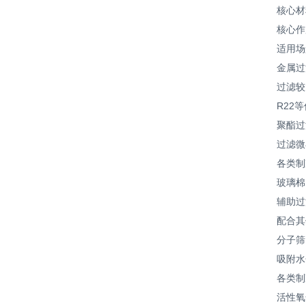
核心材
核心作
适用场
金属过
过滤较大颗
R22等
聚酯过
过滤微小颗
各类制冷
玻璃棉
辅助过滤
配合其他
分子筛
吸附水分（
各类制冷
活性氧