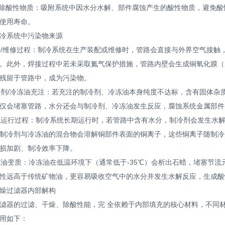
酸性物质：吸附系统中因水分水解、部件腐蚀产生的酸性物质，避免酸
使用寿命。
系统中污染物来源
/维修过程：制冷系统在生产装配或维修时，管路会直接与外界空气接触
。此外，焊接过程中若未采取氮气保护措施，管路内壁会生成铜氧化膜（
残留于管路中，成为污染物。
剂/冷冻油充注：若充注的制冷剂、冷冻油本身纯度不达标，含有固体杂
仅会堵塞管路，水分还会与制冷剂、冷冻油发生反应，腐蚀系统金属部件
运行过程：制冷系统长期运行时，若管路中含有水分，制冷剂会发生水
制冷剂与冷冻油的混合物会溶解铜部件表面的铜离子，这些铜离子随制冷
损加剧、制冷效率下降。
油变质：冷冻油在低温环境下（通常低于-35℃）会析出石蜡，堵塞节流元件
性远高于传统矿物油，更容易吸收空气中的水分并发生水解反应，生成酸
过滤器内部解构
器的过滤、干燥、除酸性能，完 全依赖于内部填充的核心材料，不同材
用如下：