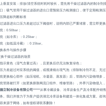
垂直安装：排放/清空系统时耗时较长，需先将干燥过滤器内的制冷剂
：吸气管用干燥过滤器的进出口需预留压力检测接口，便于定期检测压
降超标判断标准
滤器进出口压力差超过以下阈值时，说明内部已严重堵塞，需立即更换
0.50bar；
如冷库）：0.25bar；
如低温冷藏）：0.15bar。
条件与操作步骤
换干燥过滤器的场景
示黄色（湿气含量过高），且更换后仍无法恢复绿色；
力差超过对应系统的阈值，或视液镜出现气泡（排除制冷剂不足、无过
更换核心部件（如压缩机、冷凝器、蒸发器）后，管路内污染物增多，
统管路被打开（如更换膨胀阀流口组件、维修管路），外界污染物侵入，
德立制冷设备有限公司
******从事冷藏设备、冷库设备生产及冷库配
务。我们并致力于为客户提供湖北冷库设备和建造一体化集成方案。咨询电话（
来源于网络，如有侵权请联系删除！