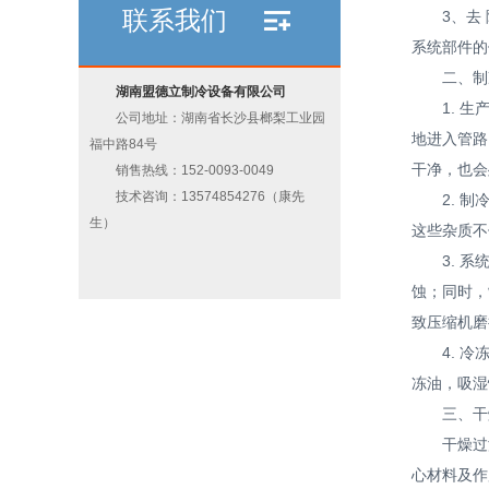
联系我们
3、去 除
系统部件的
二、制冷
湖南盟德立制冷设备有限公司
1. 生产
公司地址：湖南省长沙县榔梨工业园
地进入管路
福中路84号
干净，也会
销售热线：152-0093-0049
技术咨询：13574854276（康先
2. 制冷
生）
这些杂质不
3. 系统
蚀；同时，
致压缩机磨
4. 冷冻
冻油，吸湿
三、干燥
干燥过滤
心材料及作